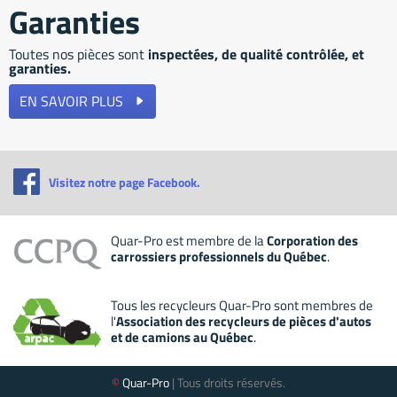
Garanties
À PROPOS DU RÉSEAU QUAR-PRO
Toutes nos pièces sont
inspectées, de qualité contrôlée, et
ENGLISH
garanties.
EN SAVOIR PLUS
▹
Visitez notre page Facebook.
Quar-Pro est membre de la
Corporation des
carrossiers professionnels du Québec
.
Tous les recycleurs Quar-Pro sont membres de
l'
Association des recycleurs de pièces d'autos
et de camions au Québec
.
©
Quar-Pro
| Tous droits réservés.